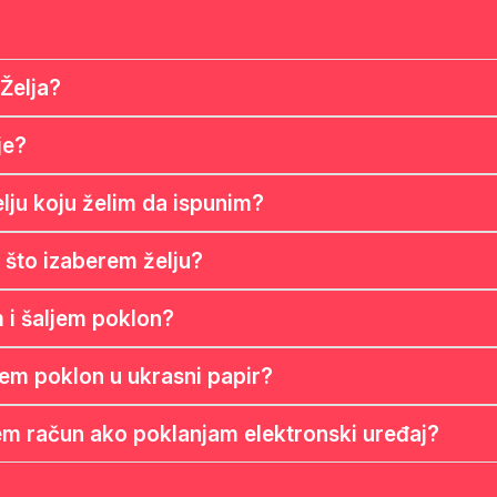
Želja?
je?
lju koju želim da ispunim?
 što izaberem želju?
m i šaljem poklon?
jem poklon u ukrasni papir?
ljem račun ako poklanjam elektronski uređaj?